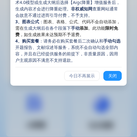
术4.0模型或生成大纲后选择【Aigc降重】增值服务后，
生成内容才会进行降重处理。
非权威知网
查重网站通常
会故意不通过进而引导付费，不予支持。
3、图表公式
：
图表、表格、公式、代码不会自动添加，
需在
生成大纲后在各个段落下
手动
添加
。此功能
限时免
费
，如生成效果未达预期不予退费。
4、购买套餐
：请务必在购买套餐后二次确认和
手动勾选
开题报告、文献综述等服务，系统不会自动勾选全部内
容，并且在已经提供服务的前提下，非质量原因，因用
户主观原因不满意不支持退款。
AI PPT
AI学术写作
今日不再展示
关闭
AI降重
论文查重