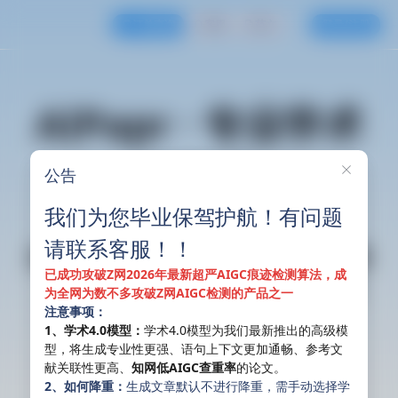
订单查询
客服
范文
登录/注册
AIPapr · 专业学术
智能体
公告
我们为您毕业保驾护航！有问题
请联系客服！！
免费AI辅助选题 ｜ 免费2000字大纲
已成功攻破Z网2026年最新超严AIGC痕迹检测算法，成
｜ 免费无限改稿 ｜ 一键添加图表
为全网为数不多攻破Z网AIGC检测的产品之一
注意事项：
1、学术4.0模型：
学术4.0模型为我们最新推出的高级模
型，将生成专业性更强、语句上下文更加通畅、参考文
献关联性更高、
知网低AIGC查重率
的论文。
即刻智能写作
2、如何降重：
生成文章默认不进行降重，需手动选择学